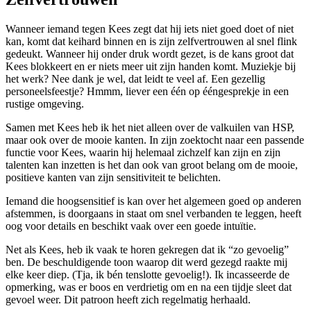
Wanneer iemand tegen Kees zegt dat hij iets niet goed doet of niet
kan, komt dat keihard binnen en is zijn zelfvertrouwen al snel flink
gedeukt. Wanneer hij onder druk wordt gezet, is de kans groot dat
Kees blokkeert en er niets meer uit zijn handen komt. Muziekje bij
het werk? Nee dank je wel, dat leidt te veel af. Een gezellig
personeelsfeestje? Hmmm, liever een één op ééngesprekje in een
rustige omgeving.
Samen met Kees heb ik het niet alleen over de valkuilen van HSP,
maar ook over de mooie kanten. In zijn zoektocht naar een passende
functie voor Kees, waarin hij helemaal zichzelf kan zijn en zijn
talenten kan inzetten is het dan ook van groot belang om de mooie,
positieve kanten van zijn sensitiviteit te belichten.
Iemand die hoogsensitief is kan over het algemeen goed op anderen
afstemmen, is doorgaans in staat om snel verbanden te leggen, heeft
oog voor details en beschikt vaak over een goede intuïtie.
Net als Kees, heb ik vaak te horen gekregen dat ik “zo gevoelig”
ben. De beschuldigende toon waarop dit werd gezegd raakte mij
elke keer diep. (Tja, ik bén tenslotte gevoelig!). Ik incasseerde de
opmerking, was er boos en verdrietig om en na een tijdje sleet dat
gevoel weer. Dit patroon heeft zich regelmatig herhaald.