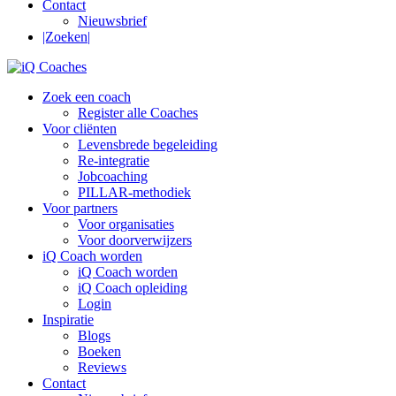
Contact
Nieuwsbrief
|Zoeken|
Zoek een coach
Register alle Coaches
Voor cliënten
Levensbrede begeleiding
Re-integratie
Jobcoaching
PILLAR-methodiek
Voor partners
Voor organisaties
Voor doorverwijzers
iQ Coach worden
iQ Coach worden
iQ Coach opleiding
Login
Inspiratie
Blogs
Boeken
Reviews
Contact