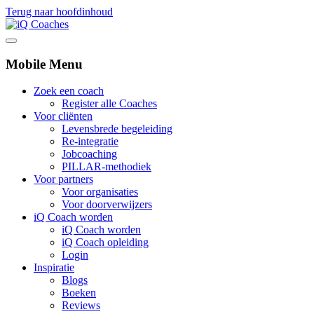
Terug naar hoofdinhoud
Mobile Menu
Zoek een coach
Register alle Coaches
Voor cliënten
Levensbrede begeleiding
Re-integratie
Jobcoaching
PILLAR-methodiek
Voor partners
Voor organisaties
Voor doorverwijzers
iQ Coach worden
iQ Coach worden
iQ Coach opleiding
Login
Inspiratie
Blogs
Boeken
Reviews